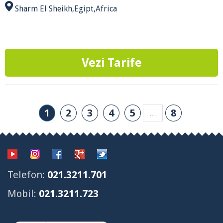
Sharm El Sheikh
,
Egipt
,
Africa
Vezi Tarife
1
2
3
4
5
8
…
Telefon:
021.3211.701
Mobil:
021.3211.723