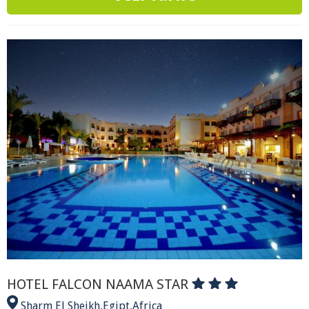
HOTEL FALCON NAAMA STAR
Sharm El Sheikh
,
Egipt
,
Africa