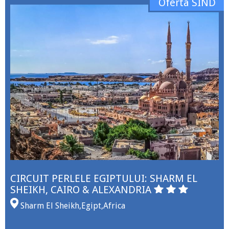
Oferta SIND
CIRCUIT PERLELE EGIPTULUI: SHARM EL
SHEIKH, CAIRO & ALEXANDRIA
Sharm El Sheikh
,
Egipt
,
Africa