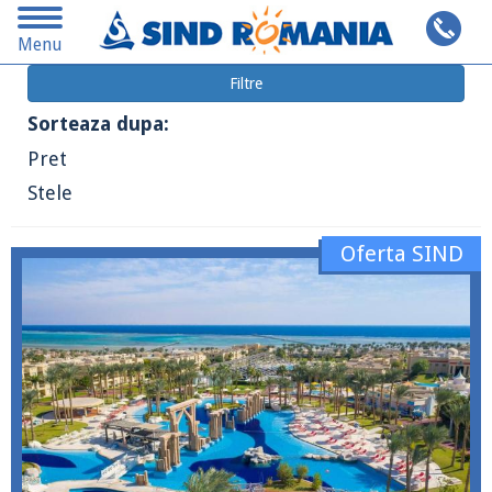
Toggle
Cauta pe alta destinatie
Menu
navigation
Filtre
Sorteaza dupa:
Pret
Stele
Oferta SIND