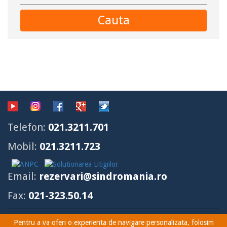
Cauta
Telefon:
021.3211.701
Mobil:
021.3211.723
Email:
rezervari@sindromania.ro
Fax:
021-323.50.14
Copyright SIND ROMANIA 2026
Pentru a va oferi o experienta de navigare personalizata, folosim