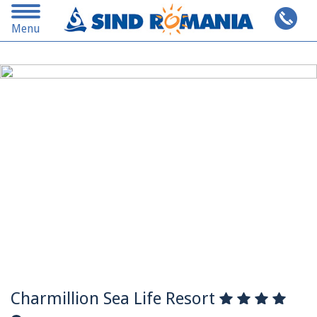
Toggle
Cauta pe alta destinatie
Menu
navigation
Charmillion Sea Life Resort