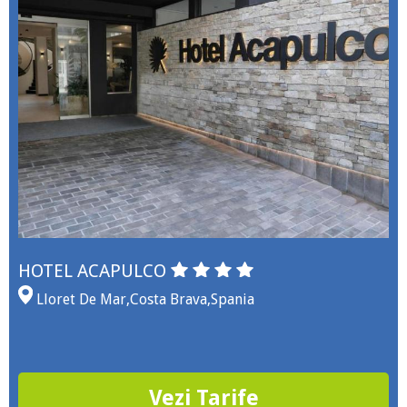
HOTEL ACAPULCO
Lloret De Mar
,
Costa Brava
,
Spania
Vezi Tarife