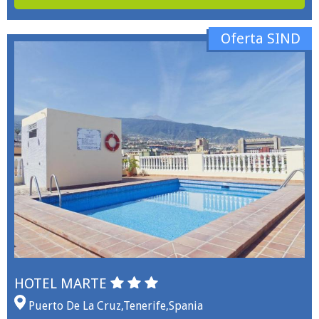
Oferta SIND
HOTEL MARTE
Puerto De La Cruz
,
Tenerife
,
Spania