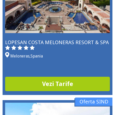
LOPESAN COSTA MELONERAS RESORT & SPA
Meloneras
,
Spania
Vezi Tarife
Oferta SIND