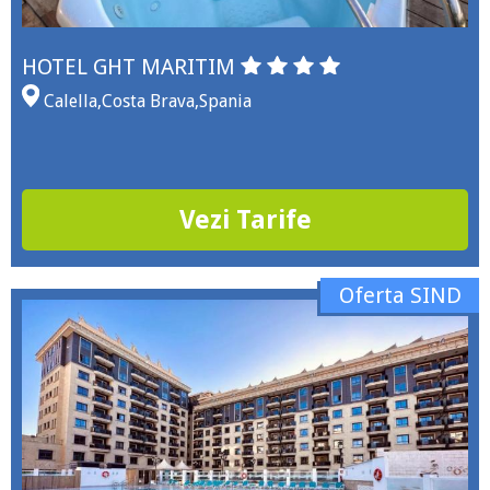
HOTEL GHT MARITIM
Calella
,
Costa Brava
,
Spania
Vezi Tarife
Oferta SIND