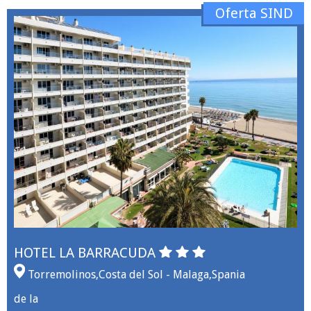
Oferta SIND
HOTEL LA BARRACUDA
Torremolinos
,
Costa del Sol - Malaga
,
Spania
de la