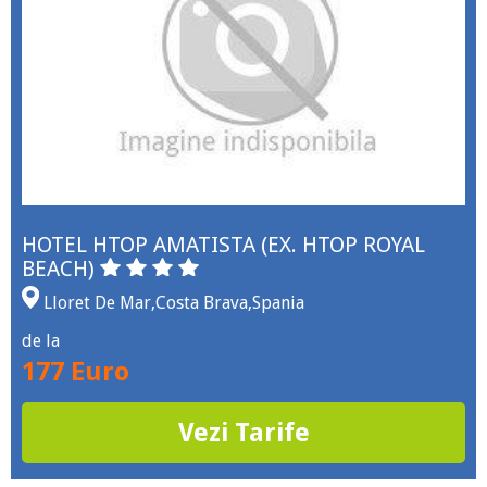
HOTEL HTOP AMATISTA (EX. HTOP ROYAL
BEACH)
Lloret De Mar
,
Costa Brava
,
Spania
de la
177 Euro
Vezi Tarife