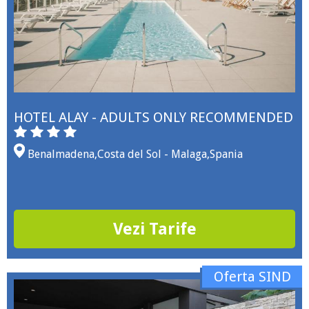
HOTEL ALAY - ADULTS ONLY RECOMMENDED
Benalmadena
,
Costa del Sol - Malaga
,
Spania
Vezi Tarife
Oferta SIND