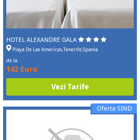
HOTEL ALEXANDRE GALA
Playa De Las Americas
,
Tenerife
,
Spania
de la
142 Euro
Vezi Tarife
Oferta SIND