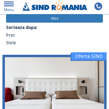
Toggle
Cauta pe alta destinatie
Menu
navigation
Filtre
Sorteaza dupa:
Pret
Stele
Oferta SIND