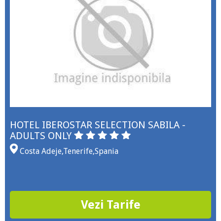
HOTEL IBEROSTAR SELECTION SABILA -
ADULTS ONLY
Costa Adeje
,
Tenerife
,
Spania
Vezi Tarife