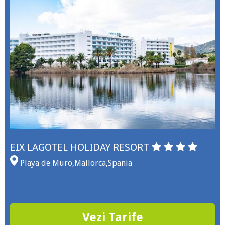
EIX LAGOTEL HOLIDAY RESORT
Playa de Muro
,
Mallorca
,
Spania
Vezi Tarife