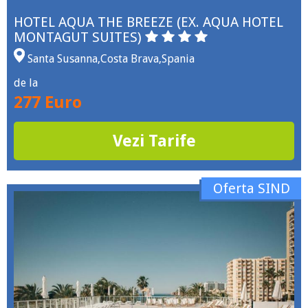
HOTEL AQUA THE BREEZE (EX. AQUA HOTEL
MONTAGUT SUITES)
Santa Susanna
,
Costa Brava
,
Spania
de la
277 Euro
Vezi Tarife
Oferta SIND