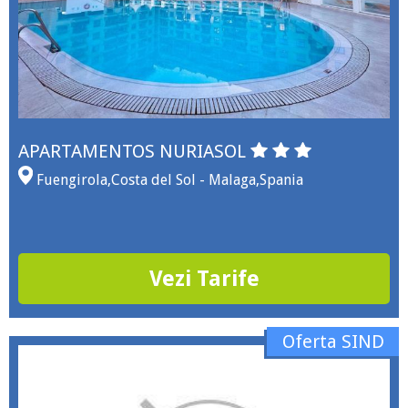
APARTAMENTOS NURIASOL
Fuengirola
,
Costa del Sol - Malaga
,
Spania
Vezi Tarife
Oferta SIND