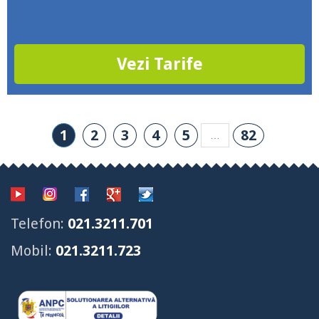
Vezi Tarife
1
2
3
4
5
82
…
Telefon:
021.3211.701
Mobil:
021.3211.723