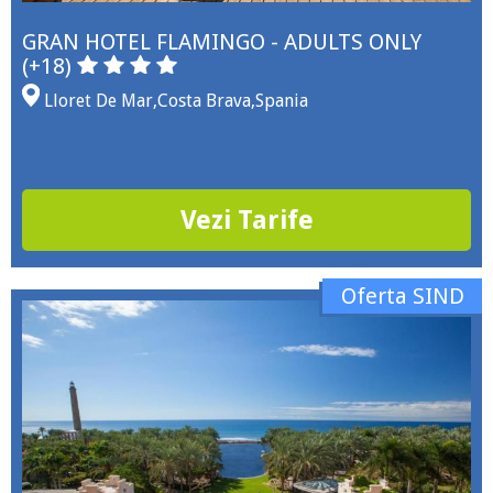
GRAN HOTEL FLAMINGO - ADULTS ONLY
(+18)
Lloret De Mar
,
Costa Brava
,
Spania
Vezi Tarife
Oferta SIND