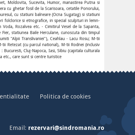
net, Moldovita, Sucevita, Humor, manastirea Putna si
ra cu ghetar fosil de la Scarisoara, cetatile Ponorului,
muresul, cu statiuni balneare (Ocna Sugatag) si statiuni
 folclorice si etnografice, in special sculpturi in lemn-
an Voda, Rozalvea etc. - Cimitirul Vesel de la Sapanta,
e Fier, statiunea Baile Herculane, cunoscuta din timpul
umiti "Alpii Translivaniei"), Ceahlau - Lacu Rosu; M-tii
-tii Retezat (cu parcul national), M-tii Rodnei (inclusiv
 Bucuresti, Cluj-Napoca, Iasi, Sibiu (capitala culturala
etc., care sunt si centre turistice
entialitate
Politica de cookies
Email:
rezervari@sindromania.ro