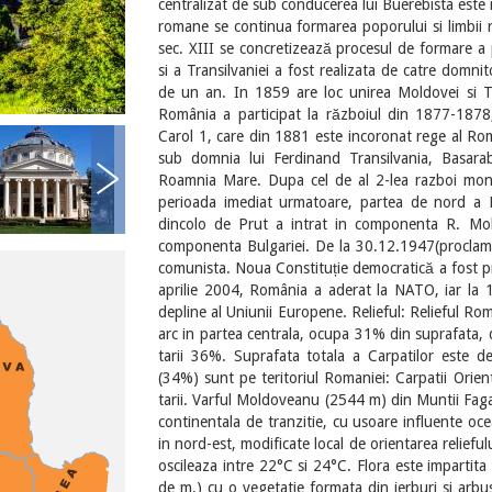
centralizat de sub conducerea lui Buerebista este 
romane se continua formarea poporului si limbii r
sec. XIII se concretizează procesul de formare a
si a Transilvaniei a fost realizata de catre domni
de un an. In 1859 are loc unirea Moldovei si 
România a participat la războiul din 1877-1878
Carol 1, care din 1881 este incoronat rege al Rom
sub domnia lui Ferdinand Transilvania, Basara
Roamnia Mare. Dupa cel de al 2-lea razboi mond
perioada imediat urmatoare, partea de nord a 
dincolo de Prut a intrat in componenta R. Moldo
componenta Bulgariei. De la 30.12.1947(proclam
comunista. Noua Constituție democratică a fost 
aprilie 2004, România a aderat la NATO, iar la
depline al Uniunii Europene. Relieful: Relieful Ro
arc in partea centrala, ocupa 31% din suprafata, de
tarii 36%. Suprafata totala a Carpatilor este
(34%) sunt pe teritoriul Romaniei: Carpatii Orien
tarii. Varful Moldoveanu (2544 m) din Muntii Fagara
continentala de tranzitie, cu usoare influente oc
in nord-est, modificate local de orientarea relief
oscileaza intre 22°C si 24°C. Flora este impartita 
de m.) cu o vegetatie formata din ierburi si arbust