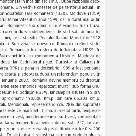
mentionata in inca din sec.I in.C. Dupa razboiele daco-
omane. Din vechile cnezate de pe teritoriul actual , in
 principatelor Tarii Romanesti (1330), Moldovei (1359)
torul Mihai Vitezul in anul 1599, dar a durat mai putin
Tarii Romanesti sub domnia lui Alexandru Ioan Cuza.
, cuceririndu-si independența de stat sub domnia lui
aniei, iar la sfarsitul Primului Razboi Mondial in 1918
bia si Bucovina se unesc cu Romania creând statul
ial, Romania intra in sfera de influienta a URSS. In
Bucovinei intra in componenta Ucrainei, Moldova de
va, iar Cadrilaterul ( jud. Durostor si Caliacra) in
area RPR) si pana in decembrie 1989 a fost perioada
proiectată și adoptată după un referendum popular. În
 1 ianuarie 2007, România devine membru cu drepturi
maniei este armonios repartizat: muntii, sub forma unui
alurile si podisurile 33%, iar campiile situate in S si V
 de aproximativ 190.000 Km.p. din care 66.303 Km.p.
tali, Meridionali, reprezentand cca. 28% din suprafata
s este cel mai inalt . Clima: in vestul tarfii, temperat-
eanice in vest, mediteraneene in sud-vest, continentale
ului. Iarna temperatura medie coboara sub -3°C, iar vara
pe zone si etaje: zona stepei (altitudine intre 0 si 200
i. Tot aici intra si silvostepa care cuptrinde in plus si