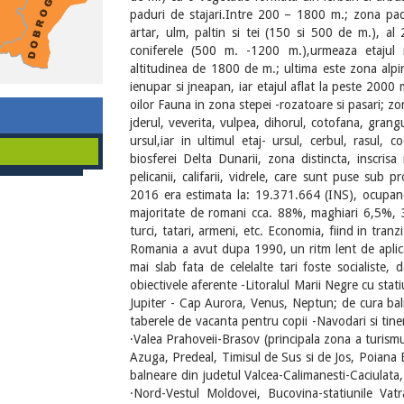
paduri de stajari.Intre 200 – 1800 m.; zona padu
artar, ulm, paltin si tei (150 si 500 de m.), al 
coniferele (500 m. -1200 m.),urmeaza etajul r
altitudinea de 1800 de m.; ultima este zona alpi
ienupar si jneapan, iar etajul aflat la peste 2000 m
oilor Fauna in zona stepei -rozatoare si pasari; zon
jderul, veverita, vulpea, dihorul, cotofana, grangu
ursul,iar in ultimul etaj- ursul, cerbul, rasul
biosferei Delta Dunarii, zona distincta, inscri
pelicanii, califarii, vidrele, care sunt puse sub 
2016 era estimata la: 19.371.664 (INS), ocupan
majoritate de romani cca. 88%, maghiari 6,5%, 3,
turci, tatari, armeni, etc. Economia, fiind in tran
Romania a avut dupa 1990, un ritm lent de aplicare
mai slab fata de celelalte tari foste socialiste, d
obiectivele aferente -Litoralul Marii Negre cu sta
Jupiter - Cap Aurora, Venus, Neptun; de cura bal
taberele de vacanta pentru copii -Navodari si tineret
·Valea Prahoveii-Brasov (principala zona a turism
Azuga, Predeal, Timisul de Sus si de Jos, Poiana Br
balneare din judetul Valcea-Calimanesti-Caciulata
·Nord-Vestul Moldovei, Bucovina-statiunile V