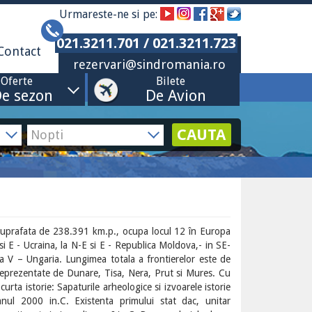
Urmareste-ne si pe:
021.3211.701 / 021.3211.723
Contact
rezervari@sindromania.ro
Oferte
Bilete
e sezon
De Avion
CAUTA
 suprafata de 238.391 km.p., ocupa locul 12 în Europa
si E - Ucraina, la N-E si E - Republica Moldova,- in SE-
la V – Ungaria. Lungimea totala a frontierelor este de
eprezentate de Dunare, Tisa, Nera, Prut si Mures. Cu
ta istorie: Sapaturile arheologice si izvoarele istorie
anul 2000 in.C. Existenta primului stat dac, unitar