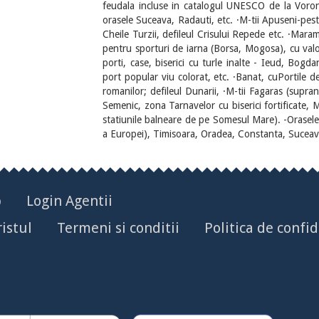
feudala incluse in catalogul UNESCO de la Voro
orasele Suceava, Radauti, etc. ·M-tii Apuseni-peste
Cheile Turzii, defileul Crisului Repede etc. ·Mara
pentru sporturi de iarna (Borsa, Mogosa), cu valori
porti, case, biserici cu turle inalte - Ieud, Bogd
port popular viu colorat, etc. ·Banat, cuPortile d
romanilor; defileul Dunarii, ·M-tii Fagaras (supran
Semenic, zona Tarnavelor cu biserici fortificate, M
statiunile balneare de pe Somesul Mare). -Orasele :
a Europei), Timisoara, Oradea, Constanta, Suceava 
p
Login Agentii
istul
Termeni si conditii
Politica de confid