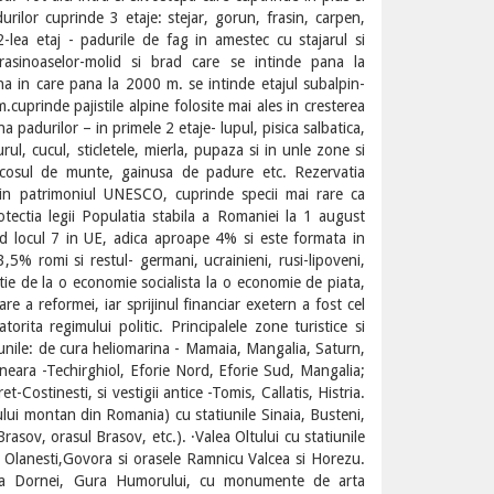
rilor cuprinde 3 etaje: stejar, gorun, frasin, carpen,
2-lea etaj - padurile de fag in amestec cu stajarul si
asinoaselor-molid si brad care se intinde pana la
na in care pana la 2000 m. se intinde etajul subalpin-
.cuprinde pajistile alpine folosite mai ales in cresterea
a padurilor – in primele 2 etaje- lupul, pisica salbatica,
rul, cucul, sticletele, mierla, pupaza si in unle zone si
, cocosul de munte, gainusa de padure etc. Rezervatia
sa in patrimoniul UNESCO, cuprinde specii mai rare ca
protectia legii Populatia stabila a Romaniei la 1 august
d locul 7 in UE, adica aproape 4% si este formata in
5% romi si restul- germani, ucrainieni, rusi-lipoveni,
zitie de la o economie socialista la o economie de piata,
 a reformei, iar sprijinul financiar exetern a fost cel
atorita regimului politic. Principalele zone turistice si
tiunile: de cura heliomarina - Mamaia, Mangalia, Saturn,
neara -Techirghiol, Eforie Nord, Eforie Sud, Mangalia;
-Costinesti, si vestigii antice -Tomis, Callatis, Histria.
ului montan din Romania) cu statiunile Sinaia, Busteni,
asov, orasul Brasov, etc.). ·Valea Oltului cu statiunile
, Olanesti,Govora si orasele Ramnicu Valcea si Horezu.
atra Dornei, Gura Humorului, cu monumente de arta