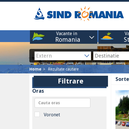
Vacante in
Va
Romania
S
Home
Rezultate cautare
Sorte
Filtrare
Oras
Voronet