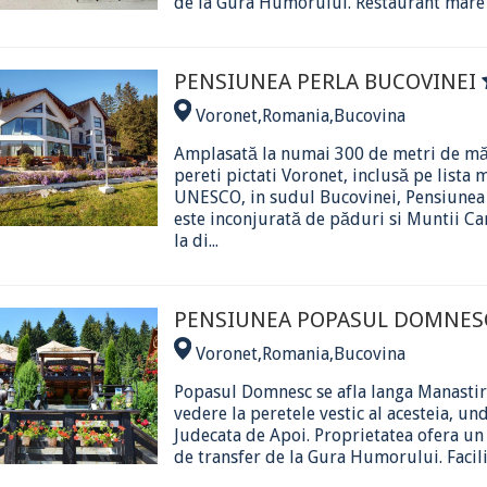
de la Gura Humorului. Restaurant mare c
PENSIUNEA PERLA BUCOVINEI
Voronet
,
Romania
,
Bucovina
Amplasată la numai 300 de metri de mă
pereti pictati Voronet, inclusă pe list
UNESCO, in sudul Bucovinei, Pensiunea
este inconjurată de păduri si Muntii Ca
la di...
PENSIUNEA POPASUL DOMNE
Voronet
,
Romania
,
Bucovina
Popasul Domnesc se afla langa Manastir
vedere la peretele vestic al acesteia, un
Judecata de Apoi. Proprietatea ofera un 
de transfer de la Gura Humorului. Facilita