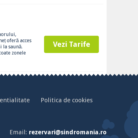
morului,
eț oferă acces
Vezi Tarife
i la saună.
 toate zonele
entialitate
Politica de cookies
Email:
rezervari@sindromania.ro