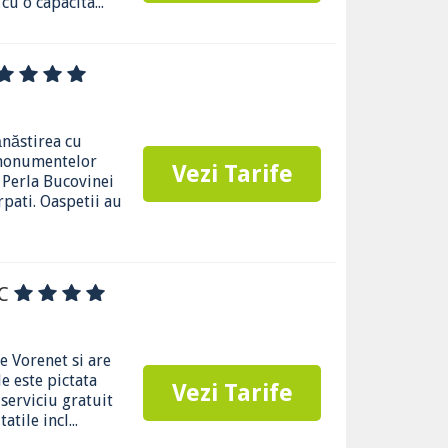
u o capacita...
năstirea cu
a monumentelor
Vezi Tarife
 Perla Bucovinei
rpati. Oaspetii au
SC
e Vorenet si are
de este pictata
Vezi Tarife
serviciu gratuit
tile incl...