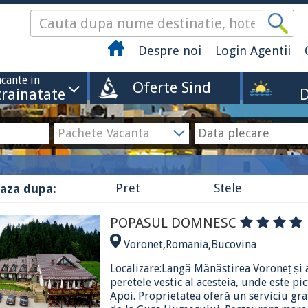
Despre noi
Login Agentii
cante in
Oferte Sind
trainatate
D
Pret
Stele
aza dupa:
POPASUL DOMNESC
Voronet
,
Romania
,
Bucovina
Localizare:Langă Mănăstirea Voroneț și 
peretele vestic al acesteia, unde este pi
Apoi. Proprietatea oferă un serviciu gra