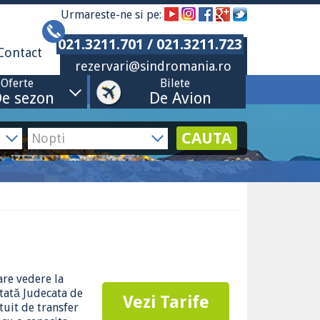
Urmareste-ne si pe:
021.3211.701 / 021.3211.723
Contact
rezervari@sindromania.ro
Oferte
Bilete
e sezon
De Avion
CAUTA
are vedere la
ctată Judecata de
Vezi Tarife
tuit de transfer