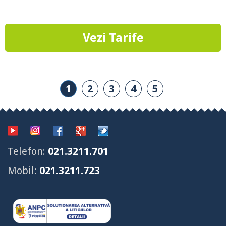
Vezi Tarife
1
2
3
4
5
Telefon:
021.3211.701
Mobil:
021.3211.723