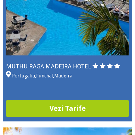
MUTHU RAGA MADEIRA HOTEL
Portugalia
,
Funchal
,
Madeira
Vezi Tarife