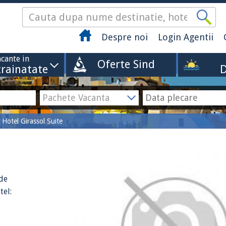
Despre noi
Login Agentii
cante in
Oferte Sind
trainatate
D
Hotel Girassol Suite
 de
tel: