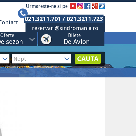
Urmareste-ne si pe:
021.3211.701 / 021.3211.723
Contact
rezervari@sindromania.ro
Oferte
Bilete
e sezon
De Avion
CAUTA