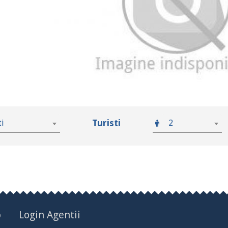
Turisti
ti
2
p
Login Agentii