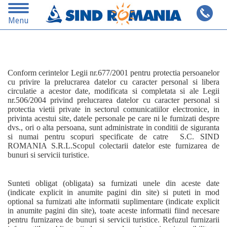
Toggle
Cauta pe alta destinatie
Menu
navigation
Conform cerintelor Legii nr.677/2001 pentru protectia persoanelor
cu privire la prelucrarea datelor cu caracter personal si libera
circulatie a acestor date, modificata si completata si ale Legii
nr.506/2004 privind prelucrarea datelor cu caracter personal si
protectia vietii private in sectorul comunicatiilor electronice, in
privinta acestui site, datele personale pe care ni le furnizati despre
dvs., ori o alta persoana, sunt administrate in conditii de siguranta
si numai pentru scopuri specificate de catre S.C. SIND
ROMANIA S.R.L.Scopul colectarii datelor este furnizarea de
bunuri si servicii turistice.
Sunteti obligat (obligata) sa furnizati unele din aceste date
(indicate explicit in anumite pagini din site) si puteti in mod
optional sa furnizati alte informatii suplimentare (indicate explicit
in anumite pagini din site), toate aceste informatii fiind necesare
pentru furnizarea de bunuri si servicii turistice. Refuzul furnizarii