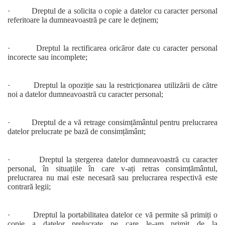
· Dreptul de a solicita o copie a datelor cu caracter personal
referitoare la dumneavoastră pe care le deținem;
· Dreptul la rectificarea oricăror date cu caracter personal
incorecte sau incomplete;
· Dreptul la opoziție sau la restricționarea utilizării de către
noi a datelor dumneavoastră cu caracter personal;
· Dreptul de a vă retrage consimțământul pentru prelucrarea
datelor prelucrate pe bază de consimțământ;
· Dreptul la ștergerea datelor dumneavoastră cu caracter
personal, în situațiile în care v-ați retras consimțământul,
prelucrarea nu mai este necesară sau prelucrarea respectivă este
contrară legii;
· Dreptul la portabilitatea datelor ce vă permite să primiți o
copie a datelor prelucrate pe care le-am primit de la