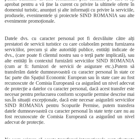
aprobat pentru a vă ține la curent cu privire la ultimele oferte în
domeniul turistic, anunțuri și alte informații cu privire la serviciile,
produsele, evenimentele și proiectele SIND ROMANIA sau alte
evenimente promoționale.
Datele dvs. cu caracter personal pot fi dezvăluite către alți
prestatori de servicii turistice cu care colaborăm pentru furnizarea
serviciilor, precum și alte autorități publice, entități indicate de
dvs., (care poate fi clientul nostru sau o terță parte implicată), sau
alte entități în contextul furnizării serviciilor SIND ROMANIA
(cum ar fi: furnizori de servicii de asigurare etc.).Putem să
transferăm datele dumneavoastră cu caracter personal în state ce
fac parte din Spațiul Economic European sau în state care au fost
recunoscute de Comisia Europeană ca asigurând un nivel adecvat
de protecție a datelor cu caracter personal, dacă acest transfer este
necesar pentru prelucrarea conform scopurile permise descrise mai
sus.În situații excepționale, dacă este necesar asigurării serviciilor
SIND ROMANIA pentru Scopurile Permise, putem transfera
datele dumneavoastră cu caracter personal în state terțe care nu au
fost recunoscute de Comisia Europeană ca asigurând un nivel
adecvat de protecție.