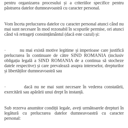
pentru organizarea procesului și a criteriilor specifice pentru
păstrarea datelor dumneavoastră cu caracter personal.
Vom înceta prelucrarea datelor cu caracter personal atunci când nu
mai sunt necesare în mod rezonabil în scopurile permise, ori atunci
când vă retrageți consimțământul (dacă este cazul) și:
· nu mai există motive legitime și imperioase care justifică
prelucrarea în continuare de către SIND ROMANIA (inclusiv
obligația legală a SIND ROMANIA de a continua să stocheze
datele respective) și care prevalează asupra intereselor, drepturilor
și libertăților dumneavoastră sau
· dacă nu ne mai sunt necesare în vederea constatării,
exercitării sau apărării unui drept în instanță.
Sub rezerva anumitor condiții legale, aveți următoarele drepturi în
legătură cu prelucrarea datelor dumneavoastră cu caracter
personal: