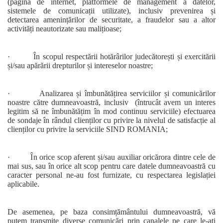
(pagina de internet, platformele de management a datelor,
sistemele de comunicații utilizate), inclusiv prevenirea și
detectarea amenințărilor de securitate, a fraudelor sau a altor
activități neautorizate sau malițioase;
· În scopul respectării hotărârilor judecătorești și exercitării
și/sau apărării drepturilor și intereselor noastre;
· Analizarea și îmbunătățirea serviciilor și comunicărilor
noastre către dumneavoastră, inclusiv (întrucât avem un interes
legitim să ne îmbunătățim în mod continuu serviciile) efectuarea
de sondaje în rândul clienților cu privire la nivelul de satisfacție al
clienților cu privire la serviciile SIND ROMANIA;
· În orice scop aferent și/sau auxiliar oricărora dintre cele de
mai sus, sau în orice alt scop pentru care datele dumneavoastră cu
caracter personal ne-au fost furnizate, cu respectarea legislației
aplicabile.
De asemenea, pe baza consimțământului dumneavoastră, vă
putem transmite diverse comunicări prin canalele pe care le-ați