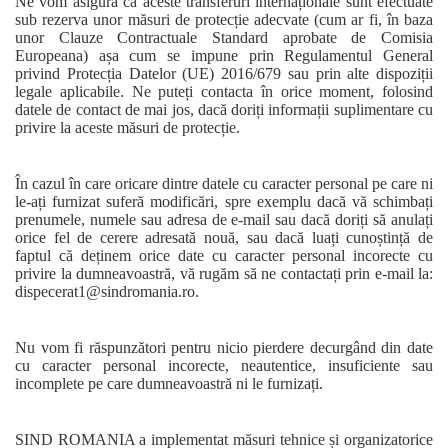
Ne vom asigura că aceste transferuri internaționale sunt efectuate
sub rezerva unor măsuri de protecție adecvate (cum ar fi, în baza
unor Clauze Contractuale Standard aprobate de Comisia
Europeana) așa cum se impune prin Regulamentul General
privind Protecția Datelor (UE) 2016/679 sau prin alte dispoziții
legale aplicabile. Ne puteți contacta în orice moment, folosind
datele de contact de mai jos, dacă doriți informații suplimentare cu
privire la aceste măsuri de protecție.
În cazul în care oricare dintre datele cu caracter personal pe care ni
le-ați furnizat suferă modificări, spre exemplu dacă vă schimbați
prenumele, numele sau adresa de e-mail sau dacă doriți să anulați
orice fel de cerere adresată nouă, sau dacă luați cunoștință de
faptul că deținem orice date cu caracter personal incorecte cu
privire la dumneavoastră, vă rugăm să ne contactați prin e-mail la:
dispecerat1@sindromania.ro.
Nu vom fi răspunzători pentru nicio pierdere decurgând din date
cu caracter personal incorecte, neautentice, insuficiente sau
incomplete pe care dumneavoastră ni le furnizați.
SIND ROMANIA a implementat măsuri tehnice și organizatorice