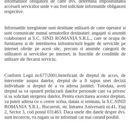
informatiilor obligatorii de catre dvs. determina imposibilitatea
accesarii serviciilor unde v-au fost solicitate informatiile obligatorii
respective.
Informatiile inregistrate sunt destinate utilizarii de catre operator si
sunt comunicate numai urmatorilor destinatari: angajati si anumiti
colaboratori ai S.C. SIND ROMANIA S.R.L., care se ocupa de
furnizarea si de intretinerea infrastructurii legate de serviciile pe
internet oferite pe acest site, precum si anumite categorii de
utilizatori ai serviciilor pe internet, in functiile de conditiile de
utilizare ale fiecarui serviciu.
Conform Legii nr.677/2001,beneficiati de dreptul de acces, de
interventie asupra datelor, dreptul de a fi supus unei decizii
individuale si dreptul de a va adresa justitiei. Totodata, aveti
dreptul sa va opuneti prelucrarii datelor personale care va privesc
si sa solicitati stergerea datelor. Pentru exercitarea acestor drepturi,
va puteti adresa cu o cerere scrisa, datata si semnata, la S.C.SIND
ROMANIA S.R.L, Bucuresti, str. Intrarea Aniversarii nr.41, Etaj
2, Sector 3, cod postal 031463. Daca unele din datele despre dvs.
sunt incorecte, va rugam sa ne informati cat mai curand posibil.