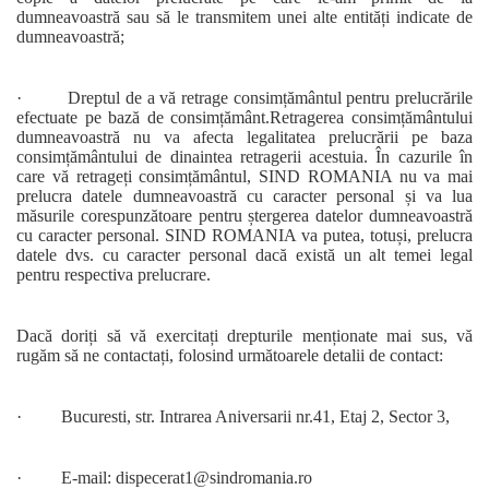
dumneavoastră sau să le transmitem unei alte entități indicate de
dumneavoastră;
· Dreptul de a vă retrage consimțământul pentru prelucrările
efectuate pe bază de consimțământ.Retragerea consimțământului
dumneavoastră nu va afecta legalitatea prelucrării pe baza
consimțământului de dinaintea retragerii acestuia. În cazurile în
care vă retrageți consimțământul, SIND ROMANIA nu va mai
prelucra datele dumneavoastră cu caracter personal și va lua
măsurile corespunzătoare pentru ștergerea datelor dumneavoastră
cu caracter personal. SIND ROMANIA va putea, totuși, prelucra
datele dvs. cu caracter personal dacă există un alt temei legal
pentru respectiva prelucrare.
Dacă doriți să vă exercitați drepturile menționate mai sus, vă
rugăm să ne contactați, folosind următoarele detalii de contact:
· Bucuresti, str. Intrarea Aniversarii nr.41, Etaj 2, Sector 3,
· E-mail: dispecerat1@sindromania.ro