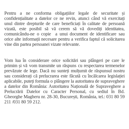
Pentru a ne conforma obligațiilor legale de securitate și
confidențialitate a datelor ce ne revin, atunci când vă exercitați
unul dintre drepturile de care beneficiați în calitate de persoană
vizată, este posibil să vă cerem să vă dovediți identitatea,
comunicându-ne o copie a unui document de identificare sau
orice alte informații necesare pentru a verifica faptul că solicitarea
vine din partea persoanei vizate relevante.
Vom lua în considerare orice solicitări sau plângeri pe care le
primim și vă vom transmite un răspuns cu respectarea termenelor
prevăzute de lege. Dacă nu sunteți mulțumit de răspunsul nostru
sau considerați că prelucrarea este făcută cu încălcarea legislației
aplicabile, puteți formula o plângere la autoritatea de supraveghere
a datelor din România: Autoritatea Națională de Supraveghere a
Prelucrării Datelor cu Caracter Personal, cu sediul în Bd.
Gheorghe Magheru nr. 28-30, București, România, tel.: 031 80 59
211 /031 80 59 212.