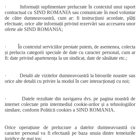
· Informații suplimentare prelucrate în contextul unui raport
contractual cu SIND ROMANIA sau comunicate în mod voluntar
de către dumneavoastră, cum ar: fi instrucțiuni acordate, plăți
efectuate, orice alte informații privind rezervări sau accesarea unor
oferte ale SIND ROMANIA;
· În contextul serviciilor prestate putem, de asemenea, colecta
și prelucra categorii speciale de date cu caracter personal, cum ar
fi: date privind apartenența la un sindicat, date de sănătate etc.;
· Detalii ale vizitelor dumneavoastră la birourile noastre sau
orice alte detalii cu privire la modul în care interacționați cu noi;
· Datele rezultate din navigarea dvs. pe pagina noastră de
internet colectate prin intermediul cookie-urilor și a tehnologiilor
similare, conform Politicii cookies a SIND ROMANIA.
Orice operațiune de prelucrare a datelor dumneavoastră cu
caracter personal va fi efectuată pe baza unuia dintre temeiurile
juridice de mai jos: