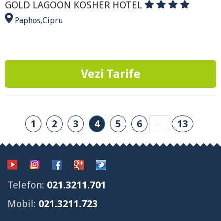
GOLD LAGOON KOSHER HOTEL
Paphos
,
Cipru
Vezi Tarife
1
2
3
4
5
6
13
…
Telefon:
021.3211.701
Mobil:
021.3211.723