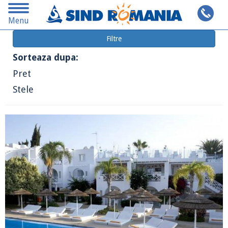
Toggle
Cauta pe alta destinatie
Menu
navigation
Filtre
Sorteaza dupa:
Pret
Stele