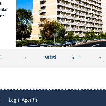
t,
entar
ata
Turisti
ti
2
p
Login Agentii