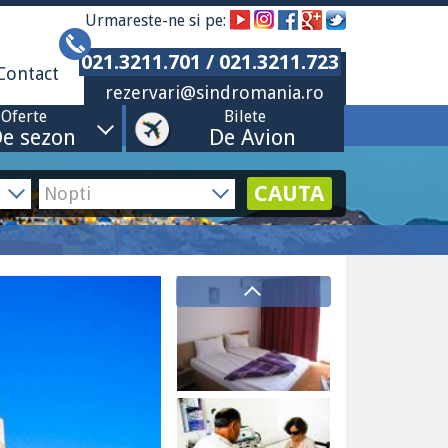
Urmareste-ne si pe:
021.3211.701 / 021.3211.723
Contact
rezervari@sindromania.ro
Oferte
Bilete
e sezon
De Avion
CAUTA