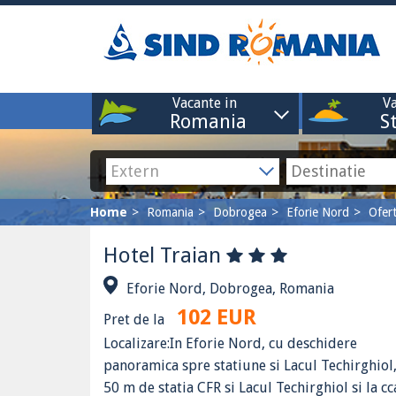
Vacante in
Va
Romania
S
Home
Romania
Dobrogea
Eforie Nord
Ofer
Hotel Traian
Eforie Nord, Dobrogea, Romania
102 EUR
Pret de la
Localizare:In Eforie Nord, cu deschidere
panoramica spre statiune si Lacul Techirghiol,
50 m de statia CFR si Lacul Techirghiol si la cc