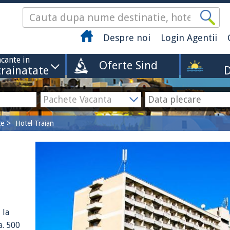
Despre noi
Login Agentii
cante in
Oferte Sind
trainatate
D
te
Hotel Traian
 la
a. 500