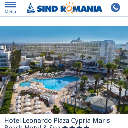
Toggle
Cauta pe alta destinatie
Menu
navigation
Hotel Leonardo Plaza Cypria Maris
Beach Hotel & Spa