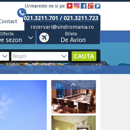
Urmareste-ne si pe:
021.3211.701 / 021.3211.723
Contact
rezervari@sindromania.ro
Oferte
Bilete
e sezon
De Avion
CAUTA