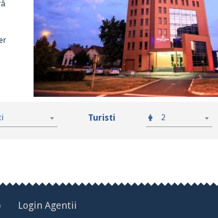
ră
er
Turisti
ti
2
p
Login Agentii