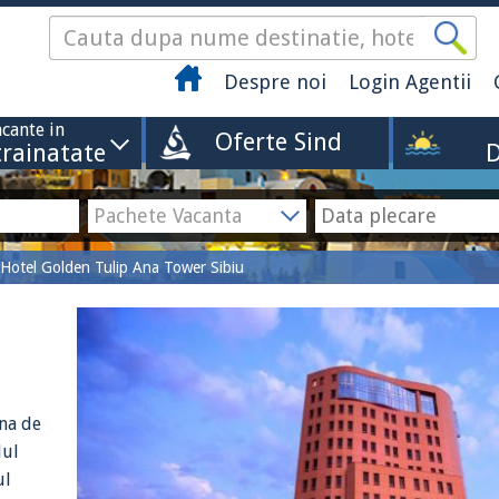
Despre noi
Login Agentii
cante in
Oferte Sind
trainatate
D
Hotel Golden Tulip Ana Tower Sibiu
na de
lul
ul