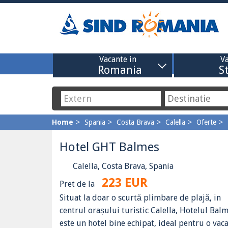
Vacante in
Va
Romania
S
Home
Spania
Costa Brava
Calella
Oferte
Hotel GHT Balmes
Calella, Costa Brava, Spania
223 EUR
Pret de la
Situat la doar o scurtă plimbare de plajă, in
centrul orașului turistic Calella, Hotelul Bal
este un hotel bine echipat, ideal pentru o vac