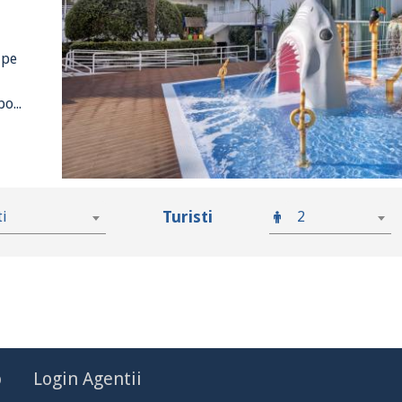
 pe
o...
Turisti
ti
2
p
Login Agentii