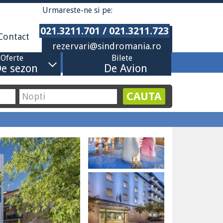
Urmareste-ne si pe:
021.3211.701 / 021.3211.723
Contact
rezervari@sindromania.ro
Oferte
Bilete
e sezon
De Avion
CAUTA