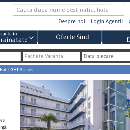
Despre noi
Login Agentii
cante in
Oferte Sind
trainatate
D
Hotel GHT Balmes
mes
anță