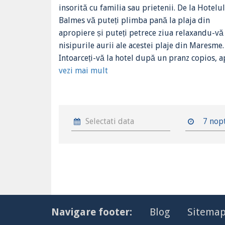
insorită cu familia sau prietenii. De la Hotelul
Balmes vă puteți plimba pană la plaja din
apropiere și puteți petrece ziua relaxandu-vă
nisipurile aurii ale acestei plaje din Maresme.
Intoarceți-vă la hotel după un pranz copios, ap
vezi mai mult
7 nop
Navigare footer:
Blog
Sitema