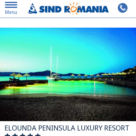
Toggle
Cauta pe alta destinatie
Menu
navigation
ELOUNDA PENINSULA LUXURY RESORT