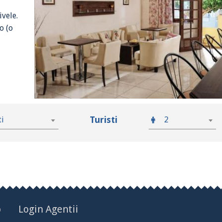
ivele.
o (o
Turisti
ti
2
p
Login Agentii