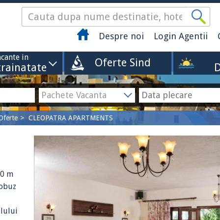
Despre noi
Login Agentii
cante in
Oferte Sind
trainatate
D
Oferte
CLEOPATRA APARTMENTS
50 m
tobuz
elului