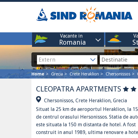
Vacante in
Va
Romania
S
Home
Grecia
Crete Heraklion
Chersonissos
CLEOPATRA APARTMENTS
Chersonissos, Crete Heraklion, Grecia
Situat la 25 km de aeroportul Heraklion, la 1
de centrul orasului Hersonissos. Statia de au
este situata la 150 m distanta de hotel. A fost
construit in anul 1989, ultima renovare a hot