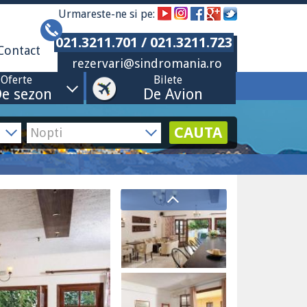
Urmareste-ne si pe:
021.3211.701 / 021.3211.723
Contact
rezervari@sindromania.ro
Oferte
Bilete
e sezon
De Avion
CAUTA