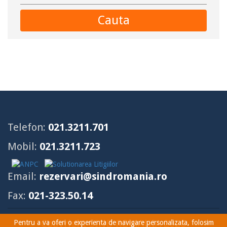
Cauta
Telefon:
021.3211.701
Mobil:
021.3211.723
Email:
rezervari@sindromania.ro
Fax:
021-323.50.14
Copyright SIND ROMANIA 2026
Pentru a va oferi o experienta de navigare personalizata, folosim