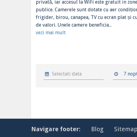
privată, iar accesul la WiFi este gratuit in zon
publice. Camerele sunt dotate cu aer condițio
frigider, birou, canapea, TV cu ecran plat și c
de valori. Unele camere beneficia...
vezi mai mult
7 nop
Navigare footer:
Blog
Sitema