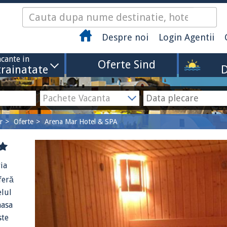
Despre noi
Login Agentii
cante in
Oferte Sind
trainatate
D
r
Oferte
Arena Mar Hotel & SPA
ia
feră
elul
masa
ste