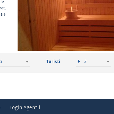
ele
nat,
utie
Turisti
ti
2
p
Login Agentii