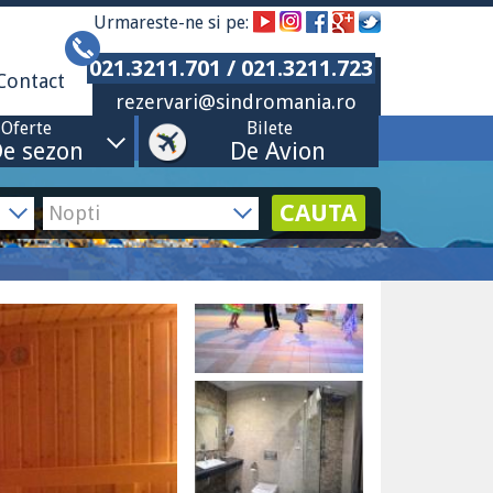
Urmareste-ne si pe:
021.3211.701 / 021.3211.723
Contact
rezervari@sindromania.ro
Oferte
Bilete
e sezon
De Avion
CAUTA