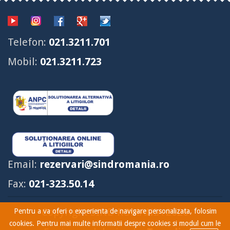
Telefon:
021.3211.701
Mobil:
021.3211.723
Email:
rezervari@sindromania.ro
Fax:
021-323.50.14
Copyright SIND ROMANIA 2026
Pentru a va oferi o experienta de navigare personalizata, folosim
cookies. Pentru mai multe informatii despre cookies si modul cum le