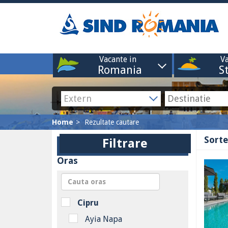
Vacante in
Va
Romania
S
Home
Rezultate cautare
Sorte
Filtrare
Oras
Cipru
Ayia Napa