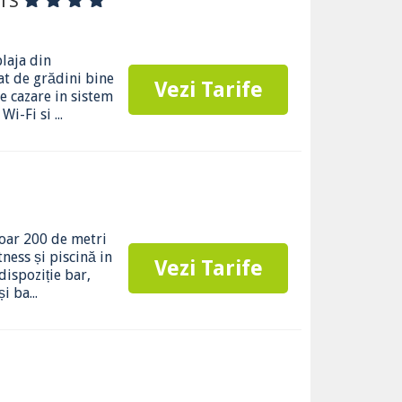
NTS
laja din
rat de grădini bine
Vezi Tarife
de cazare in sistem
i-Fi si ...
doar 200 de metri
ness și piscină in
Vezi Tarife
dispoziție bar,
i ba...