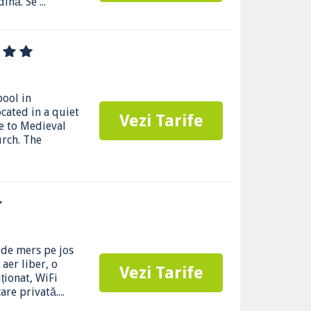
nă. Se ...
ool in
cated in a quiet
Vezi Tarife
se to Medieval
rch. The
 de mers pe jos
 aer liber, o
Vezi Tarife
ționat, WiFi
are privată....