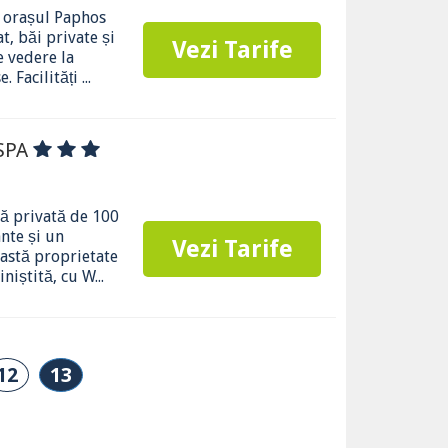
n orașul Paphos
t, băi private și
Vezi Tarife
e vedere la
Facilități ...
 SPA
jă privată de 100
ante și un
Vezi Tarife
eastă proprietate
niștită, cu W...
12
13