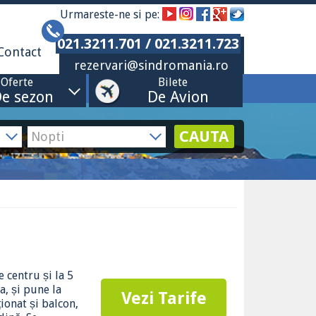
Urmareste-ne si pe:
021.3211.701 / 021.3211.723
Contact
rezervari@sindromania.ro
Oferte
Bilete
e sezon
De Avion
CAUTA
e centru și la 5
a, și pune la
Vezi Tarife
ționat și balcon,