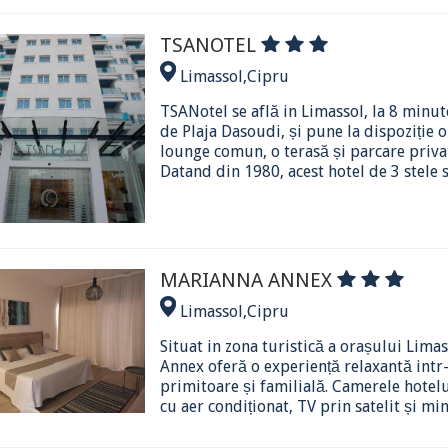
TSANOTEL
Limassol
,
Cipru
TSANotel se află in Limassol, la 8 minu
de Plaja Dasoudi, și pune la dispoziție 
lounge comun, o terasă și parcare priva
Datand din 1980, acest hotel de 3 stele se
MARIANNA ANNEX
Limassol
,
Cipru
Situat in zona turistică a orașului Lima
Annex oferă o experiență relaxantă intr
primitoare și familială. Camerele hotel
cu aer condiționat, TV prin satelit și mini