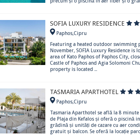
precum și o piscină in aer liber și o grădi
SOFIA LUXURY RESIDENCE
Paphos
,
Cipru
Featuring a heated outdoor swimming p
November, SOFIA Luxury Residence is lo
area of Kato Paphos of Paphos City, clo
Castle of Paphos and Agia Solomoni Chu
property is located ...
TASMARIA APARTHOTEL
Paphos
,
Cipru
Tasmaria Aparthotel se află la 8 minute
de Plaja din Kefalos și oferă o piscină in
grădină și unități de cazare cu aer condi
gratuit și balcon. Se oferă la locație parc