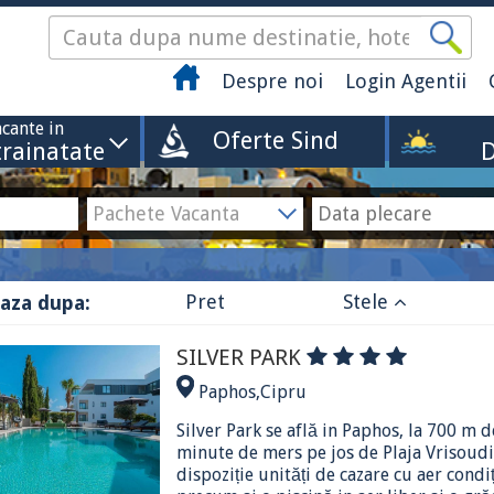
Despre noi
Login Agentii
cante in
Oferte Sind
trainatate
D
Pret
Stele
aza dupa:
SILVER PARK
Paphos
,
Cipru
Silver Park se află in Paphos, la 700 m d
minute de mers pe jos de Plaja Vrisoudi
dispoziție unități de cazare cu aer condi