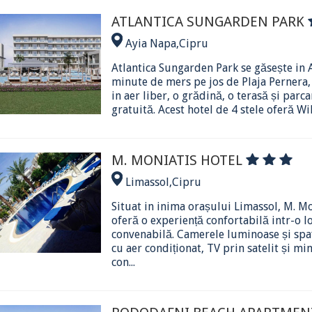
ATLANTICA SUNGARDEN PARK
Ayia Napa
,
Cipru
Atlantica Sungarden Park se găsește in 
minute de mers pe jos de Plaja Pernera, 
in aer liber, o grădină, o terasă și parc
gratuită. Acest hotel de 4 stele oferă WiFi
M. MONIATIS HOTEL
Limassol
,
Cipru
Situat in inima orașului Limassol, M. M
oferă o experiență confortabilă intr-o lo
convenabilă. Camerele luminoase și spa
cu aer condiționat, TV prin satelit și mi
con...