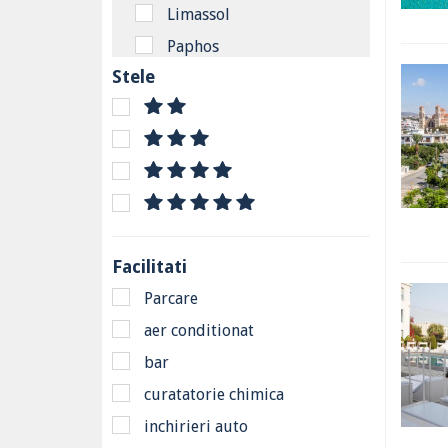
Limassol
Paphos
Stele
South Nicosia
Grecia
Regiunea Creta - Heraklion
Regiunea Larnaca
Protaras
Zona Paphos
Facilitati
Chloraka
Parcare
Coral Bay
aer conditionat
Polis
bar
curatatorie chimica
inchirieri auto