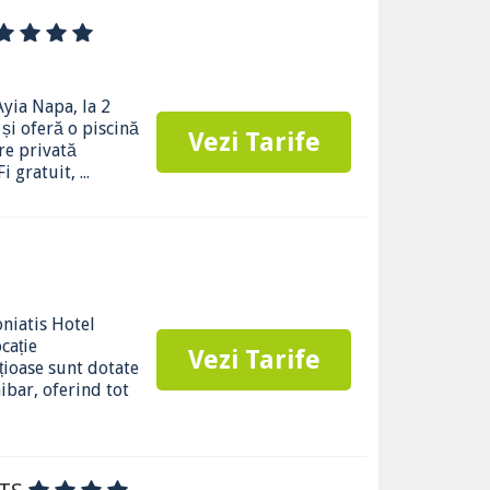
Ayia Napa, la 2
și oferă o piscină
Vezi Tarife
are privată
 gratuit, ...
oniatis Hotel
cație
Vezi Tarife
țioase sunt dotate
nibar, oferind tot