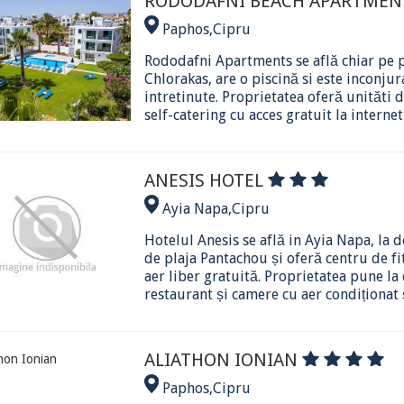
RODODAFNI BEACH APARTME
Paphos
,
Cipru
Rododafni Apartments se află chiar pe p
Chlorakas, are o piscină si este inconju
intretinute. Proprietatea oferă unităti 
self-catering cu acces gratuit la internet W
ANESIS HOTEL
Ayia Napa
,
Cipru
Hotelul Anesis se află in Ayia Napa, la 
de plaja Pantachou și oferă centru de fit
aer liber gratuită. Proprietatea pune la 
restaurant și camere cu aer condiționat ș
ALIATHON IONIAN
Paphos
,
Cipru