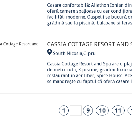
Cazare confortabilă: Aliathon Ionian di
oferă camere spațioase cu aer condiționa
facilități moderne. Oaspeții se bucură d
grădină sau la piscină, balcoane și terase. 
CASSIA COTTAGE RESORT AND
South Nicosia
,
Cipru
Cassia Cottage Resort and Spa are o pla
de metri cubi, 3 piscine, grădini luxuri
restaurant in aer liber, Spice House. Ac
se mandrește cu faptul că oferă cazare li
1
9
10
11
…